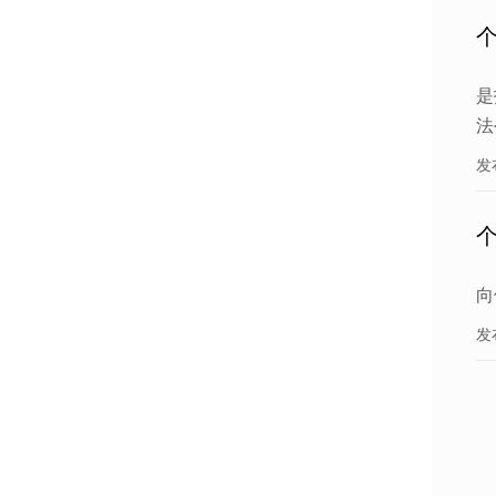
是
法
发
向
发