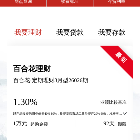
网点查询
收费标准
存贷利率
我要理财
我要贷款
我要存款
百合花理财
百合花·定期理财3月型26026期
1.30
%
业绩比较基准
以产品投资信用类债券40%-80%，投资货币市场工具类资产20%-60%，杠杆率
100%-140%为例。业绩比较基准仅作为计算浮动管理费的依据，不构成湖州银行
1万元
92天
对该理财产品的任何收益承诺!测算示例仅供参考，具体投资比例可根据各类资
起购金额
期限
产的收益水平、流动性特征、信用风险等因素动态调整，投资范围详见产品说明
书“投资运作”部分