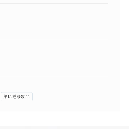
第
1
/
2
总条数:
11