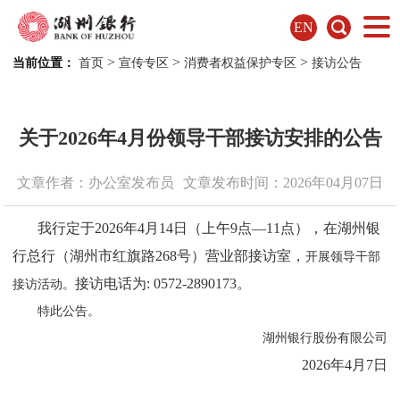
EN
>
>
>
当前位置：
首页
宣传专区
消费者权益保护专区
接访公告
关于2026年4月份领导干部接访安排的公告
文章作者：办公室发布员
文章发布时间：2026年04月07日
我行定于20
2
6
年4月1
4
日（上午9点—11点），在湖州银
行总行（湖州市红旗路268号）
营业部
接访
室，
开展领导干部
接访电话为: 0572-2890173。
接访活动。
特此公告。
湖州银行股份有限公司
202
6
年4月
7
日