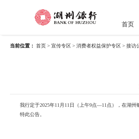
首页
当前位置：
首页
>
宣传专区
>
消费者权益保护专区
>
接访
我行定于20
2
5
年11月1
1
日（上午9点—11点），在湖州
特此公告。