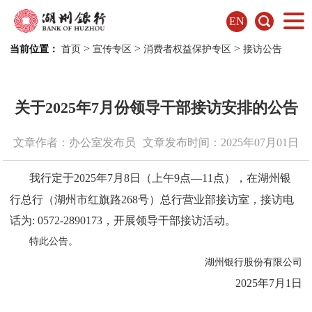
EN
>
>
>
当前位置：
首页
宣传专区
消费者权益保护专区
接访公告
关于2025年7月份领导干部接访安排的公告
文章作者：办公室发布员
文章发布时间：2025年07月01日
我行定于20
2
5
年
7
月
8
日（上午9点—11点），在湖州银
行总行（湖州市红旗路268号）总行
营业部
接访
室
，接访电
话为: 0572-2890173，开展领导干部接访活动。
特此公告。
湖州银行股份有限公司
202
5
年
7
月
1
日